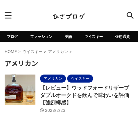
ブログ
ファッション
英語
ウイスキー
仮想通貨
HOME
>
ウイスキー
>
アメリカン
>
アメリカン
アメリカン
ウイスキー
【レビュー】ウッドフォードリザーブ
ダブルオークドを飲んで味わいを評価
【強烈樽感】
2023/2/23