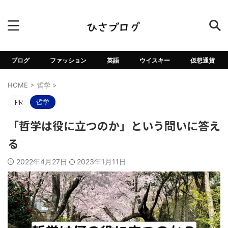
ブログ
ファッション
英語
ウイスキー
仮想通貨
HOME
>
哲学
>
哲学
「哲学は役に立つのか」という問いに答え
る
2022年4月27日
2023年1月11日