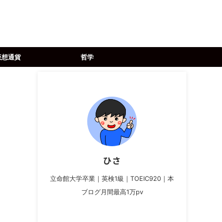
仮想通貨
哲学
ひさ
立命館大学卒業｜英検1級｜TOEIC920｜本
ブログ月間最高1万pv