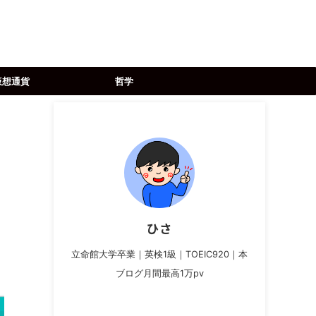
仮想通貨
哲学
ひさ
立命館大学卒業｜英検1級｜TOEIC920｜本
ブログ月間最高1万pv