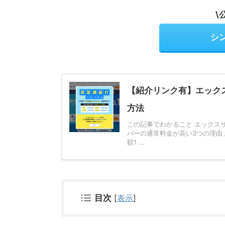
\
シ
【紹介リンク有】エック
方法
この記事でわかること エックス
バーの通常料金が高い3つの理由
額1 ...
目次
[
表示
]