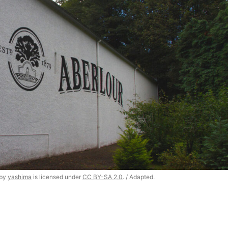
 by
yashima
is licensed under
CC BY-SA 2.0
. / Adapted.