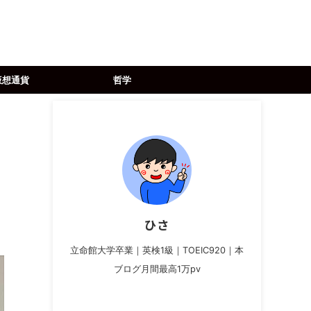
仮想通貨
哲学
ひさ
立命館大学卒業｜英検1級｜TOEIC920｜本
ブログ月間最高1万pv