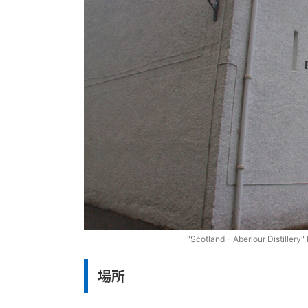
"
Scotland - Aberlour Distillery
"
場所