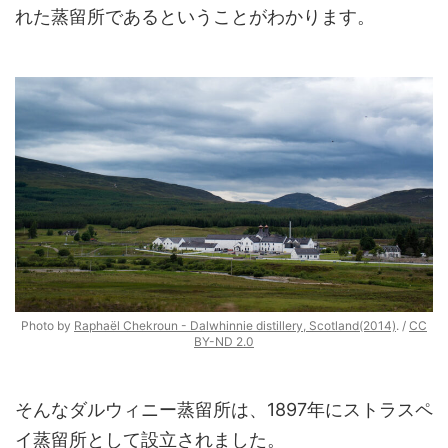
れた蒸留所であるということがわかります。
Photo by
Raphaël Chekroun - Dalwhinnie distillery, Scotland(2014)
. /
CC
BY-ND 2.0
そんなダルウィニー蒸留所は、1897年にストラスペ
イ蒸留所として設立されました。