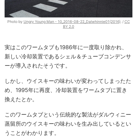
Photo by
Ungry Young Man - 10_2016-08-22_Dalwhinnie01(2016)
. /
CC
BY 2.0
実はこのワームタブも1986年に一度取り除かれ、
新しい冷却装置であるシェル＆チューブコンデンサ
ーが導入されたそうです。
しかし、ウイスキーの味わいが変わってしまったた
め、1995年に再度、冷却装置をワームタブに置き
換えたとか。
このワームタブという伝統的な製法がダルウィニー
蒸留所のウイスキーの味わいを生み出しているとい
うことがわかります。