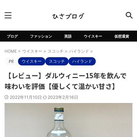
ブログ
ファッション
英語
ウイスキー
仮想通貨
HOME
>
ウイスキー
>
スコッチ
>
ハイランド
>
ウイスキー
スコッチ
ハイランド
【レビュー】ダルウィニー15年を飲んで
味わいを評価【優しくて温かい甘さ】
2022年11月10日
2023年2月16日