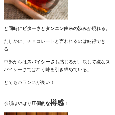
と同時に
ビターさ
と
タンニン由来の渋み
が現れる。
たしかに、チョコレートと言われるのは納得でき
る。
中盤からは
スパイシーさ
も感じるが、決して嫌なス
パイシーさではなく味を引き締めている。
とてもバランスが良い！
樽感
余韻はやはり
圧倒的な
！