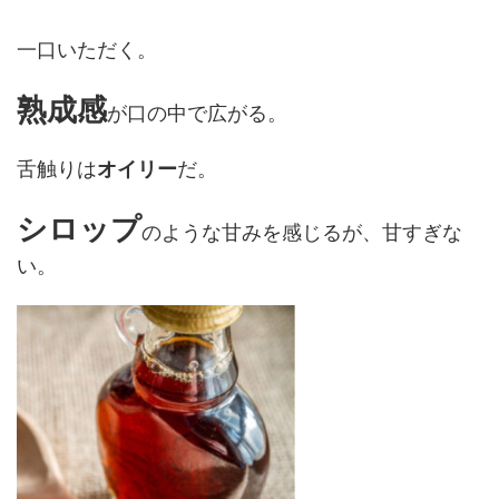
一口いただく。
熟成感
が口の中で広がる。
舌触りは
オイリー
だ。
シロップ
のような甘みを感じるが、甘すぎな
い。