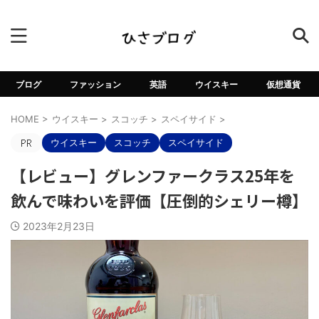
ブログ
ファッション
英語
ウイスキー
仮想通貨
HOME
>
ウイスキー
>
スコッチ
>
スペイサイド
>
ウイスキー
スコッチ
スペイサイド
【レビュー】グレンファークラス25年を
飲んで味わいを評価【圧倒的シェリー樽】
2023年2月23日