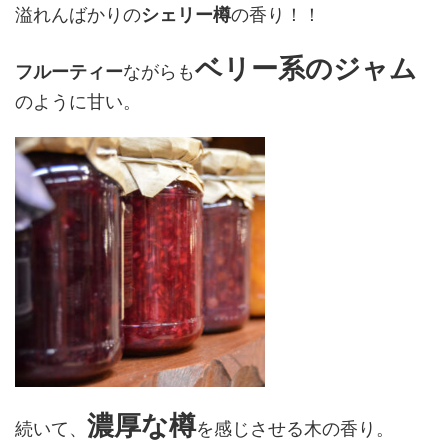
溢れんばかりの
シェリー樽
の香り！！
ベリー系のジャム
フルーティー
ながらも
のように甘い。
濃厚な樽
続いて、
を感じさせる木の香り。