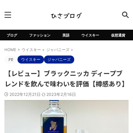
ブログ
ファッション
英語
ウイスキー
仮想通貨
HOME
>
ウイスキー
>
ジャパニーズ
>
ウイスキー
ジャパニーズ
【レビュー】ブラックニッカ ディープブ
レンドを飲んで味わいを評価【樽感あり】
2022年12月21日
2023年2月16日